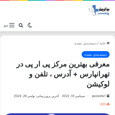
تغییر پوسته
جستجو برا
منو
خانه
/
دسته‌بندی نشده
دسته‌بندی نشده
معرفی بهترین مرکز پی ار پی در
تهرانپارس + آدرس ، تلفن و
لوکیشن
pezeshk1
سپتامبر 16, 2022
آخرین بروزرسانی: نوامبر 26, 2024
625