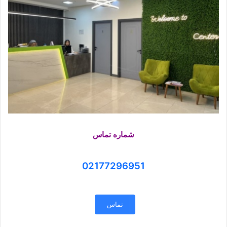
شماره تماس
02177296951
تماس