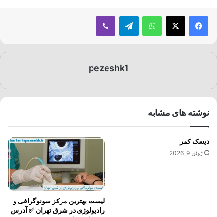
فیسبوک
ایکس
واتس آپ
تلگرام
وایبر
pezeshk1
نوشته های مشابه
دیسک کمر
ژوئن 9, 2026
لیست بهترین مرکز سونوگرافی و
رادیولوژی در شرق تهران ✅ آدرس