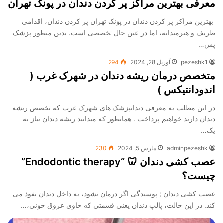
معرفی بهترین مراکز پر کردن دندان در پونک تهران
بهترین مراکز پر کردن دندان در پونک تهران پر کردن دندان، اقدامی
ظریف و هنرمندانه، اما در عین حال تخصصی است. بدین منظور پزشک
پس…
pezeshk1
آوریل 28, 2024
294
متخصص درمان ریشه دندان در شهرک غرب (
اندودانتیکس )
در این مطلب به معرفی دندانپزشک های شهرک غرب که تخصص ریشه
دندان دارند خواهیم پرداخت . همانطور که میدانید ریشه دندان نیاز به
یک…
adminpezeshk
مارس 5, 2024
230
عصب کشی دندان 🦷 “Endodontic therapy”
چیست؟
عصب کشی دندان ; پوسیدگی اگر درمان نشود، به داخل دندان نفوذ می
کند. در این حالت، پالپ دندان یعنی قسمتی که حاوی عروق خونی،…