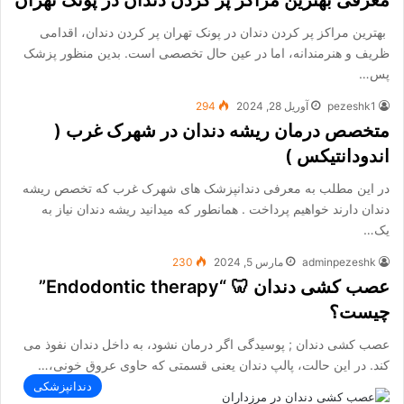
بهترین مراکز پر کردن دندان در پونک تهران پر کردن دندان، اقدامی
ظریف و هنرمندانه، اما در عین حال تخصصی است. بدین منظور پزشک
پس…
pezeshk1
آوریل 28, 2024
294
متخصص درمان ریشه دندان در شهرک غرب (
اندودانتیکس )
در این مطلب به معرفی دندانپزشک های شهرک غرب که تخصص ریشه
دندان دارند خواهیم پرداخت . همانطور که میدانید ریشه دندان نیاز به
یک…
adminpezeshk
مارس 5, 2024
230
عصب کشی دندان 🦷 “Endodontic therapy”
چیست؟
عصب کشی دندان ; پوسیدگی اگر درمان نشود، به داخل دندان نفوذ می
کند. در این حالت، پالپ دندان یعنی قسمتی که حاوی عروق خونی،…
دندانپزشکی