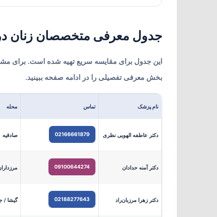
جدول معرفی متخصصان زنان در
این جدول برای مقایسه سریع تهیه شده است. برای مشا
بخش معرفی تفصیلی را در ادامه صفحه ببینید.
نام پزشک
تماس
محله
02166661879
دکتر عاطفه الهویی نظری
صادقیه
09100644274
دکتر آمنه حدادان
مرزدارا
02188277643
دکتر زهرا مرزبان‌راد
گیشا / ج