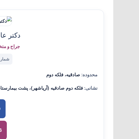
دکتر عا
جراح و متخ
شماره ن
محدوده:
صادقیه، فلکه دوم
نشانی:
فلکه دوم صادقیه (آریاشهر)، پشت بیمارستان ا
9
6