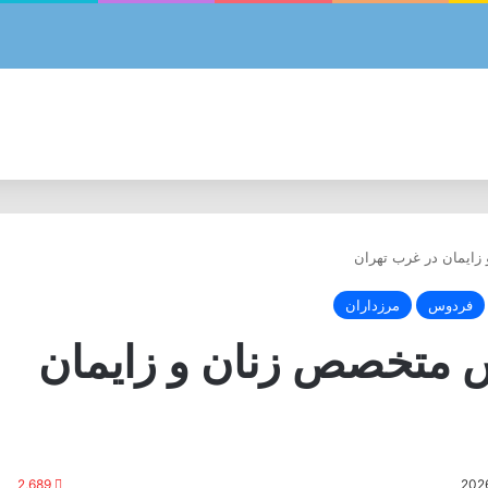
ایمان در غرب تهران
فردوس
مرزداران
 متخصص زنان و زایمان
2,689