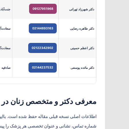
09127951968
دکتر شهرزاد تهرانی
جنت‌آباد
02144893163
دکتر طاهره رضایی
سعادت‌آب
02122342902
دکتر اعظم حسینی
سعادت‌آب
02144237532
دکتر مائده یوسفی
صادقیه
معرفی دکتر و متخصص زنان در 
اطلاعات اصلی نسخه قبلی مقاله حفظ شده است. بااین‌
شماره تماس، نشانی و عنوان تخصصی هر پزشک را پیش ا