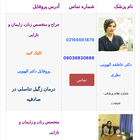
نام پزشک
شماره تماس
آدرس پروفایل
جراح و متخصص زنان، زایمان و
نازایی
02166661879
کلیک کنید
09036830686
دکتر عاطفه الهویی
پروفایل دکتر الهویی
نظری
تماس
درمان زگیل تناسلی در
شماره نظام پزشکی :
صادقیه
۱۱۹۹۲۳
متخصص زنان و زایمان و
نازایی