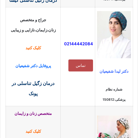
درمان زگیل تناسلی گیشا
جراح و متخصص
زنان،زایمان،نازایی و زیبایی
02144442084
کلیک کنید
تماس
پروفایل دکتر شفیعیان
دکتر لیدا شفیعیان
درمان زگیل تناسلی در
شماره نظام
پونک
پزشکی:150812
متخصص زنان و زایمان
کلیک کنید