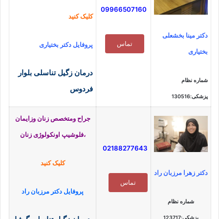
09966507160
کلیک کنید
دکتر مینا بخشعلی
تماس
پروفایل دکتر بختیاری
بختیاری
درمان زگیل تناسلی بلوار
شماره نظام
فردوس
پزشکی:130516
جراح ومتخصص زنان وزایمان
،فلوشیپ اونکولوژی زنان
02188277643
کلیک کنید
دکتر زهرا مرزبان راد
تماس
پروفایل دکتر مرزبان راد
شماره نظام
پزشکی:123717