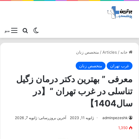
تغییر پوسته
جستجو برا
منو
خانه
/
Articles
/
متخصص زنان
غرب تهران
متخصص زنان
معرفی ” بهترین دکتر درمان زگیل
تناسلی در غرب تهران “【در
سال1404】
adminpezeshk
ژانویه 11, 2023
آخرین بروزرسانی: ژانویه 7, 2026
1,350