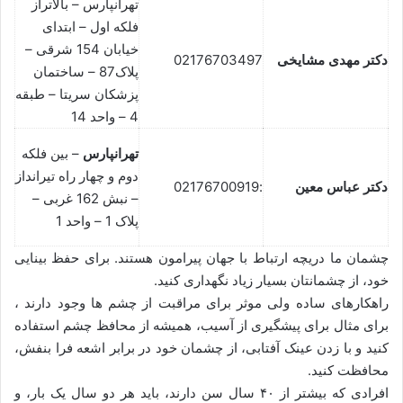
تهرانپارس – بالاتراز
فلکه اول – ابتدای
خیابان 154 شرقی –
دکتر مهدی مشایخی
02176703497
پلاک87 – ساختمان
پزشکان سریتا – طبقه
4 – واحد 14
تهرانپارس
– بین فلکه
دوم و چهار راه تیرانداز
دکتر عباس معین
:02176700919
– نبش 162 غربی –
پلاک 1 – واحد 1
چشمان ما دریچه ارتباط با جهان پیرامون هستند. برای حفظ بینایی
خود، از چشمانتان بسیار زیاد نگهداری کنید.
راهکارهای ساده ولی موثر برای مراقبت از چشم ها وجود دارند ،
برای مثال برای پیشگیری از آسیب، همیشه از محافظ چشم استفاده
کنید و با زدن عینک آفتابی، از چشمان خود در برابر اشعه فرا بنفش،
محافظت کنید.
افرادی که بیشتر از ۴۰ سال سن دارند، باید هر دو سال یک بار، و