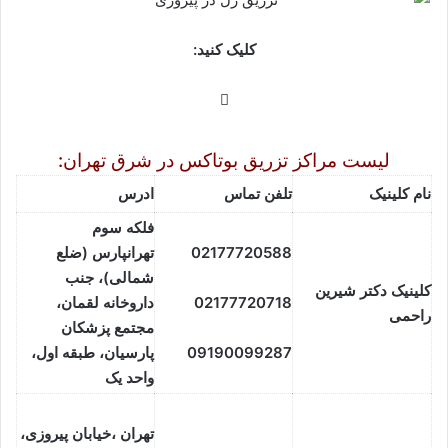
کلیک کنید:
مراکز تزریق ژل و فیلر در میدان رسالت
لیست مراکز تزریق بوتاکس در شرق تهران:
نام کلینیک
تلفن تماس
ادرس
فلکه سوم
77720588
021
تهرانپارس (ضلع
شمالی)، جنب
کلینیک دکتر شیرین
02177720718
داروخانه لقمان،
راحمی
مجتمع پزشکان
09190099287
پارسیان، طبقه اول،
واحد یک
تهران ،خیابان پیروزی،