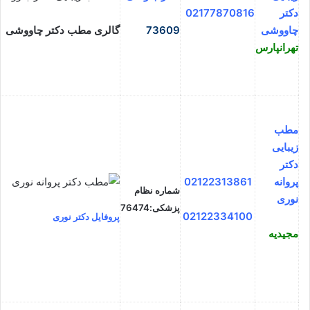
دکتر
02177870816
چاووشی
73609
گالری مطب دکتر چاووشی
تهرانپارس
مطب
زیبایی
دکتر
پروانه
02122313861
شماره نظام
نوری
پزشکی:76474
02122334100
پروفایل دکتر نوری
مجیدیه