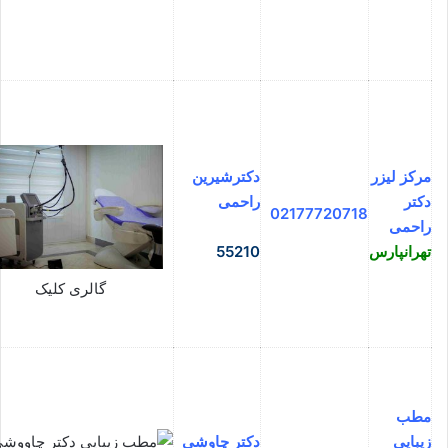
مرکز لیزر
دکترشیرین
دکتر
راحمی
02177720718
راحمی
تهرانپارس
55210
گالری کلیک
مطب
زیبایی
دکتر چاوشی