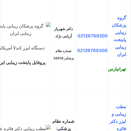
گروه
پزشکان
دکتر شهریار
زیبایی
02126769200
آریایی نژاد
پایتخت
زیبایی
دستگاه لیزر کندلا آمریکا
02126769300
شماره نظام
ایران
پزشکی:56918
پروفایل پایتخت زیبایی ایر
تهرانپارس
مطب
زیبایی و
لیزر دکتر
شماره نظام
فائزه
پزشکی: