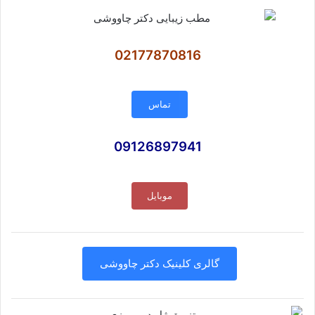
02177870816
تماس
09126897941
موبایل
گالری کلینیک دکتر چاووشی