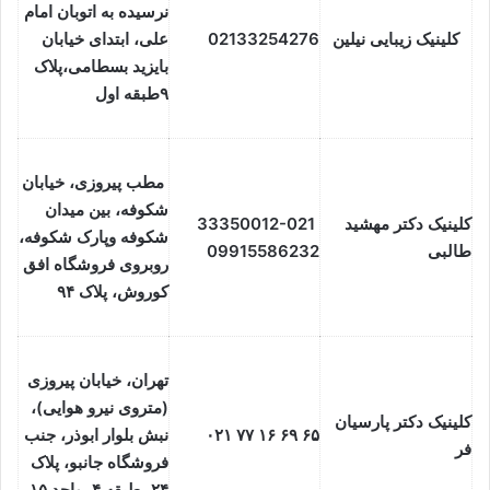
نرسیده به اتوبان امام
کلینیک زیبایی نیلین
02133254276
علی، ابتدای خیابان
بایزید بسطامی،پلاک
۹طبقه اول
مطب پیروزی، خیابان
شکوفه، بین میدان
کلینیک دکتر مهشید
33350012-021
شکوفه وپارک شکوفه،
طالبی
09915586232
روبروی فروشگاه افق
کوروش، پلاک ۹۴
تهران، خیابان پیروزی
(متروی نیرو هوایی)،
کلینیک دکتر پارسیان
۶۵ ۶۹ ۱۶ ۷۷ ۰۲۱
نبش بلوار ابوذر، جنب
فر
فروشگاه جانبو، پلاک
۲۴، طبقه ۴، واحد ۱۵