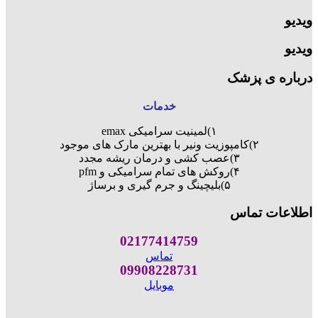
ویدیو
ویدیو
درباره ی پزشک
خدمات
۱)لمینیت سرامیکی emax
۲)کامپوزیت ونیر با بهترین مارک های موجود
۳)عصب کشی و درمان ریشه مجدد
۴)روکش های تمام سرامیکی و pfm
۵)بلیچینگ و جرم گیری و برساژ
اطلاعات تماس
02177414759
تماس
09908228731
موبایل