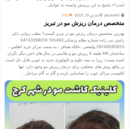
است؟» پاسخ به این پرسش وابسته به عوامل…
pezeshk1
مارس 19, 2023
352
متخصص درمان ریزش مو در تبریز
بهترین متخصص درمان ریزش مو در تبریز کیست؟ مطب زیبایی دکتر
رامین نبی زاده شماره نظام پزشکی:100492 04133298018
09149090653 ولیعصر ، فلکه همافر ، به سمت مرکز خرید اطلس ،
ساختمان NK،طبقه 4 ریزش مو و طاسی در سال های اخیر دیگر نگران
کننده نیست؛ زیرا به ممد علوم و تکنولوژی جدید به خوبی قابل حل است.
در واقع روش های مختلفی برای درمان ریزش مو وجود دارد. تنها
کافیست مراکز خوب را شناسایی کرده و گام به گام مراحل…