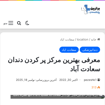
تغییر پوسته
جستجو برا
منو
خانه
/
location
/
سعادت اباد
دندانپزشکی
سعادت اباد
معرفی بهترین مرکز پر کردن دندان
سعادت آباد
pezeshk1
اکتبر 30, 2022
آخرین بروزرسانی: نوامبر 18, 2025
313
اگر به دنبال دندانپزشکی خوب در سعائت اباد هستید با ما تا انتها همراه باشید