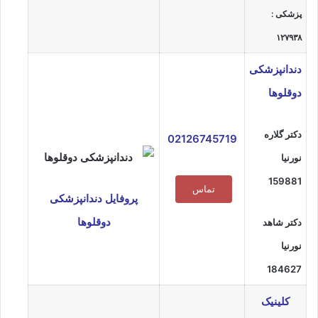
پزشکی :
۱۲۷۹۳۸
دندانپزشکی
دوقلوها
دکتر گلاره
02126745719
نورنیا
159881
تماس
پروفایل دندانپزشکی
دوقلوها
دکتر شاهد
نورنیا
184627
کلینیک