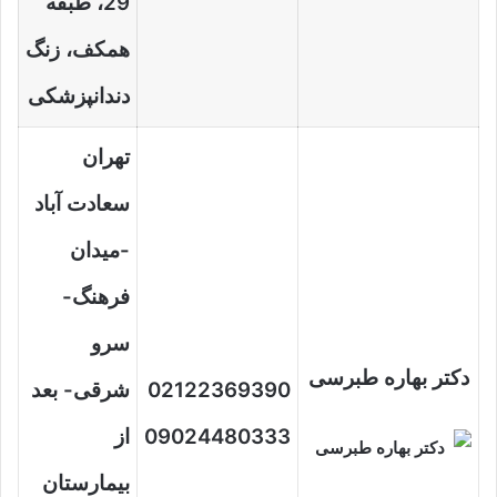
29، طبقه
همکف، زنگ
دندانپزشکی
تهران
سعادت آباد
-میدان
فرهنگ-
سرو
دکتر بهاره طبرسی
02122369390
شرقی- بعد
09024480333
از
بیمارستان