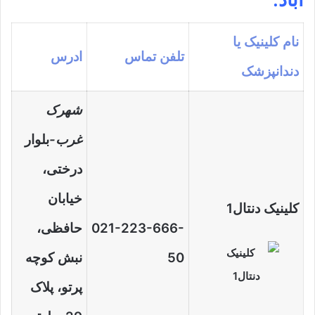
نام کلینیک یا
تلفن تماس
ادرس
دندانپزشک
شهرک
غرب-
بلوار
درختی،
خیابان
کلینیک دنتال1
021-223-666-
حافظی،
50
نبش کوچه
پرتو، پلاک