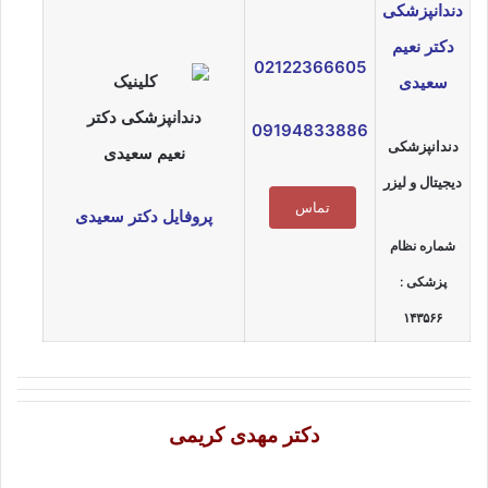
دندانپزشکی
دکتر نعیم
02122366605
سعیدی
09194833886
دندانپزشکی
دیجیتال و‌ لیزر
تماس
پروفایل دکتر سعیدی
شماره نظام
پزشکی :
۱۴۳۵۶۶
دکتر مهدی کریمی