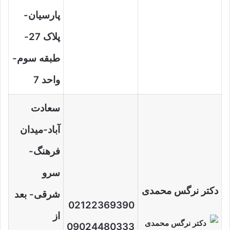
پارسیان-
پلاک 27-
طبقه سوم-
واحد 7
سعادت
آباد-میدان
فرهنگ-
سرو
دکتر نرگس محمدی
شرقی- بعد
02122369390
از
09024480333