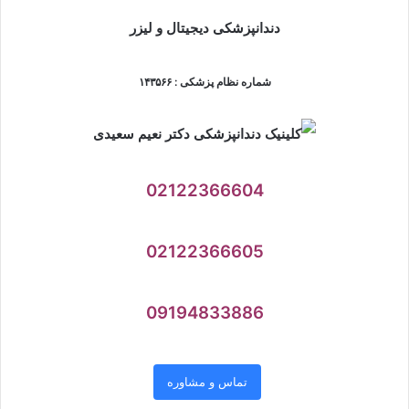
دندانپزشکی دیجیتال و‌ لیزر
شماره نظام پزشکی : ۱۴۳۵۶۶
02122366604
02122366605
09194833886
تماس و مشاوره