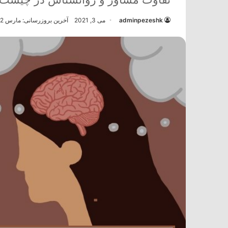
adminpezeshk
می 3, 2021
آخرین بروزرسانی: مارس 2, 2024