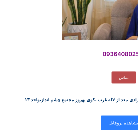
093640802
تماس
زادی ،بعد از لاله غرب ،کوی بهروز مجتمع چشم انداز،واحد ۱۳
شاهده پروفایل