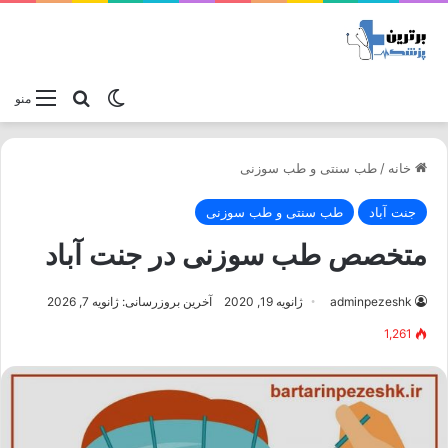
تغییر پوسته
جستجو برا
منو
خانه
/
طب سنتی و طب سوزنی
جنت آباد
طب سنتی و طب سوزنی
متخصص طب سوزنی در جنت آباد
adminpezeshk
ژانویه 19, 2020
آخرین بروزرسانی: ژانویه 7, 2026
1,261