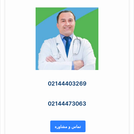
02144403269
02144473063
تماس و مشاوره