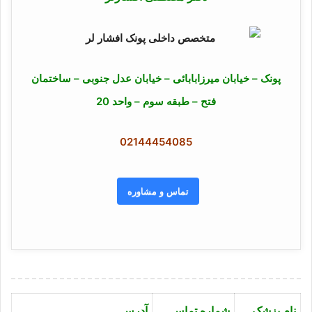
پونک – خیابان میرزابابائی – خیابان عدل جنوبی – ساختمان
فتح – طبقه سوم – واحد 20
02144454085
تماس و مشاوره
نام پزشک
شماره تماس
آدرس