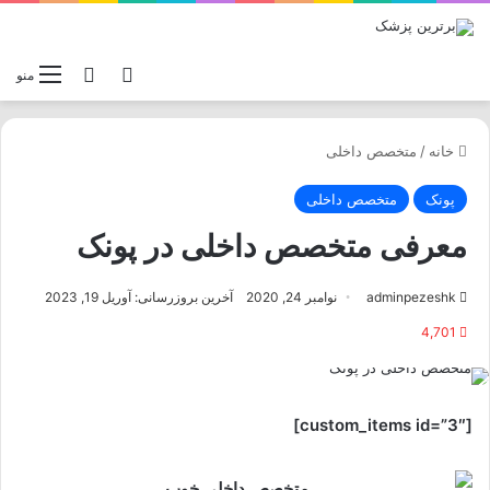
تغییر پوسته
جستجو برا
منو
خانه
/
متخصص داخلی
پونک
متخصص داخلی
معرفی متخصص داخلی در پونک
adminpezeshk
نوامبر 24, 2020
آخرین بروزرسانی: آوریل 19, 2023
4,701
[custom_items id=”3″]