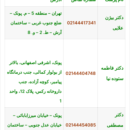
تهران – منطقه 5 – م. پونک –
دکتر بیژن
02144417341
ضلع جنوب غربی – ساختمان
علایی
آرش – ط. 2 – و. 8
پونک، اشرفی اصفهانی، بالاتر
دکتر فاطمه
از بولوار کمالی، جنب درمانگاه
02144404748
ستوده نیا
پیامبر، کوچه آزاده، جنب
داروخانه رکس، پلاک 12، واحد
1
دکتر
پونک – خیابان میرزابابائی –
مصطفی
02144454085
خیابان عدل جنوبی – ساختمان