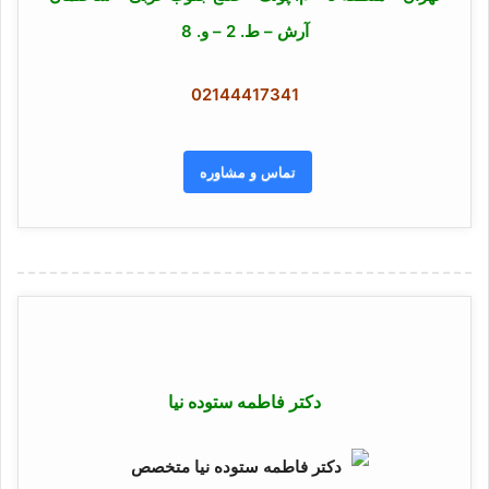
آرش – ط. 2 – و. 8
02144417341
تماس و مشاوره
دکتر فاطمه ستوده نیا