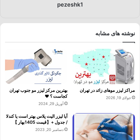
pezeshk1
نوشته های مشابه
مراکز لیزر موهای زائد در تهران
بهترین مرکز لیزر مو جنوب تهران
کجاست ؟ ❤️
جولای 19, 2026
آوریل 29, 2024
آیا لیزر الیت پلاس بهتر است یا کندلا
/ جدول +【قیمت 1405بهار 】
دسامبر 20, 2023