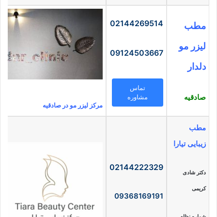
02144269514
مطب
لیزر مو
09124503667
دلدار
تماس
صادقیه
مشاوره
مرکز لیزر مو در صادقیه
مطب
زیبایی تیارا
02144222329
دکتر شادی
کریمی
09368169191
شماره نظام