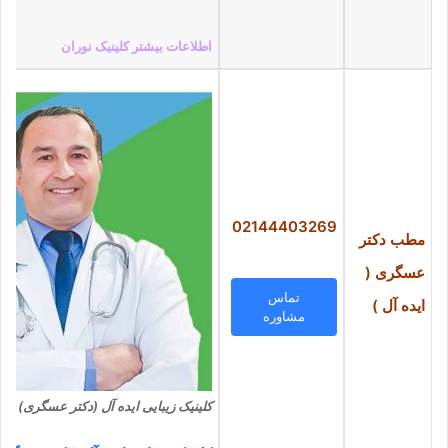
اطلاعات بیشتر کلینیک نوران
02144403269
مطب دکتر
عسگری (
تماس
ایده آل )
مشاوره
کلینیک زیبایی ایده آل (دکتر عسگری)