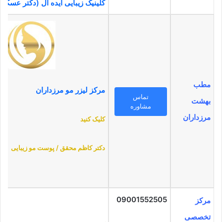
کلینیک زیبایی ایده آل (دکتر عسگر
مطب
مرکز لیزر مو مرزداران
تماس
بهشت
مشاوره
مرزداران
کلیک کنید
دکتر کاظم محقق / پوست مو زیبایی
09001552505
مرکز
تخصصی