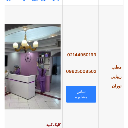
02144950193
مطب
09925008502
زیبایی
نوران
تماس
مشاوره
کلیک کنید