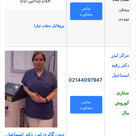
تماس
پزشکی:
مشاوره
۱۲۱۶۵۶
پروفایل مطب تیارا
مرکز لیزر
دکتر رقیه
اسماعیل
02144097947
ستاری
تماس
کوروش
مشاوره
مال
دیدن گالری لیزر دکتر اسماعیل زاد