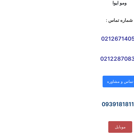
شماره تماس :
021267140
021228708
تماس و مشاوره
093918181
موبایل