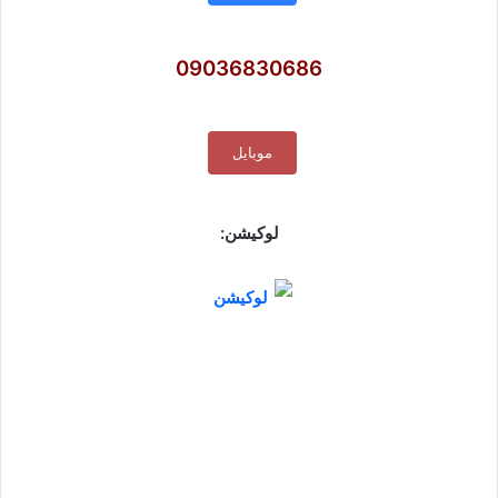
09036830686
موبایل
لوکیشن: