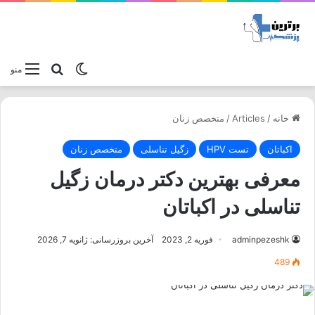
تغییر پوسته
جستجو برا
منو
خانه
/
Articles
/
متخصص زنان
اکباتان
تست HPV
زگیل تناسلی
متخصص زنان
معرفی بهترین دکتر درمان زگیل
تناسلی در اکباتان
adminpezeshk
فوریه 2, 2023
آخرین بروزرسانی: ژانویه 7, 2026
489