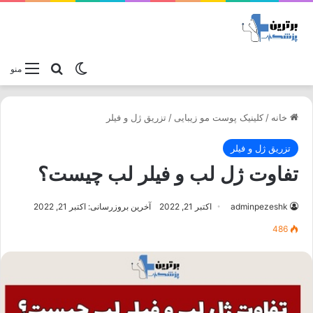
تغییر پوسته
جستجو برا
منو
خانه
/
کلینیک پوست مو زیبایی
/
تزریق ژل و فیلر
تزریق ژل و فیلر
تفاوت ژل لب و فیلر لب چیست؟
adminpezeshk
اکتبر 21, 2022
آخرین بروزرسانی: اکتبر 21, 2022
486