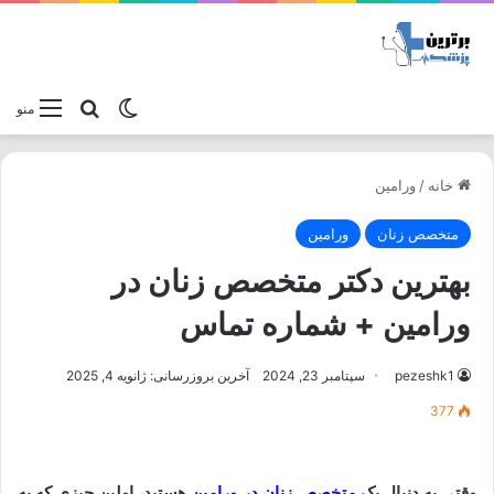
تغییر پوسته
جستجو برا
منو
خانه
/
ورامین
متخصص زنان
ورامین
بهترین دکتر متخصص زنان در
ورامین + شماره تماس
pezeshk1
سپتامبر 23, 2024
آخرین بروزرسانی: ژانویه 4, 2025
377
وقتی به دنبال یک
متخصص زنان در ورامین
هستید، اولین چیزی که به