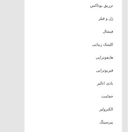
تزریق بوتاکس
ژل و فیلر
فیشال
کلینیک زیبایی
هایفوتراپی
فیزیوتراپی
بادی انالیز
حجامت
الکترولیز
پیرسینگ