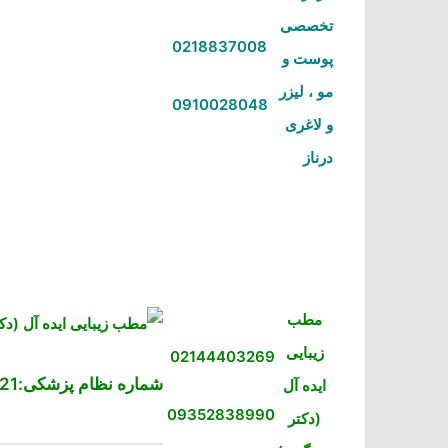
تخصصی
0218837008
پوست و
مو ، لیزر
0910028048
و لاغری
درناز
مطب
زیبایی
02144403269
شماره نظام پزشکی:57921
ایده آل
09352838990
(دکتر