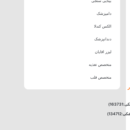
بینایی سنجی
دامپزشک
الکس کندلا
دندانپزشک
لیزر اقایان
متخصص تغذیه
متخصص قلب
ر
163)
13471)