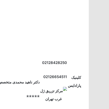
02128428250
02126654511
کلینیک
دکتر ناهید محمدی متخصص
پارادایس
⭐⭐⭐⭐⭐