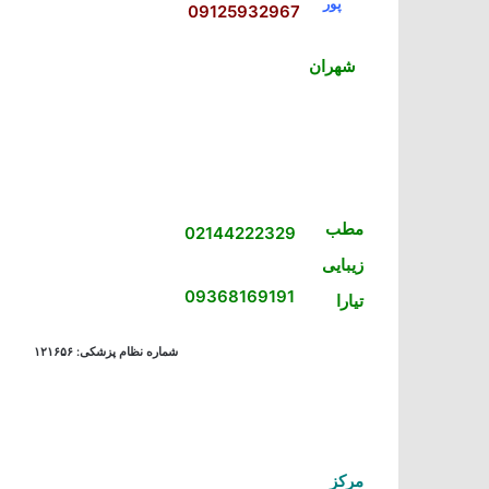
پور
09125932967
شهران
مطب
02144222329
زیبایی
09368169191
تیارا
شماره نظام پزشکی: ۱۲۱۶۵۶
مرکز