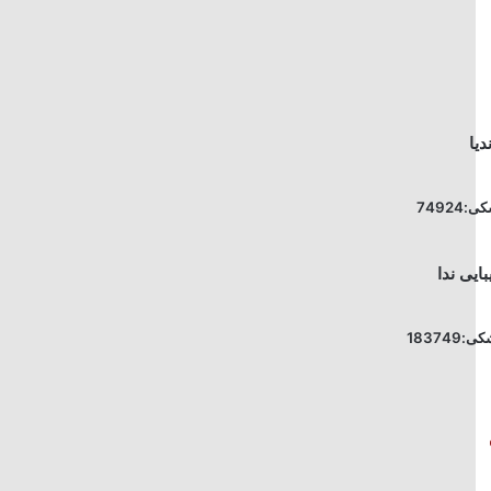
7492
18374