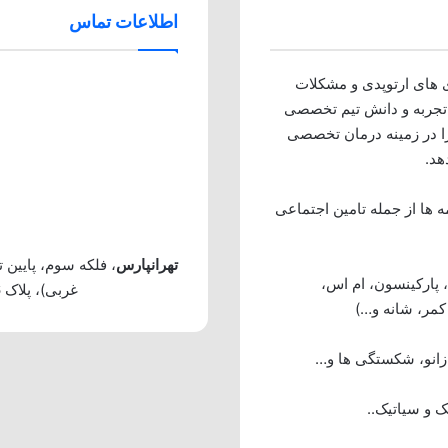
اطلاعات تماس
ی های ارتوپدی و مشکلات
 تجربه و دانش تیم تخصصی
 را در زمینه درمان تخصصی
هد.
ه ها از جمله تامین اجتماعی
تهرانپارس
 پارکینسون، ام اس،
غربی)، پلاک 326، طبقه 3، واحد 5، فیزیوتراپی ویرا
مر، شانه و…)
انو، شکستگی ها و…
 و سیاتیک..