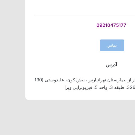
09210475177
تماس
آدرس
، فلکه سوم، پایین تر از بیمارستان تهرانپارس، نبش کوچه علیدوستی (190