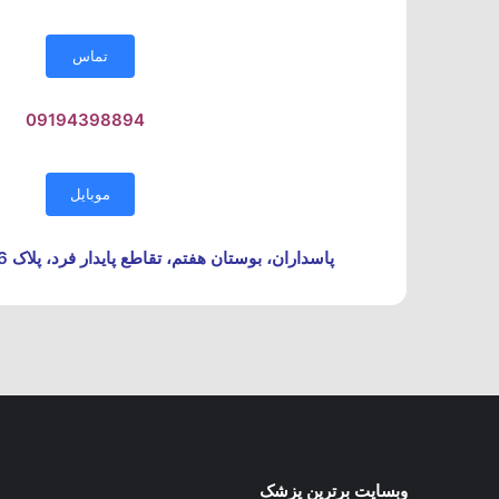
تماس
09194398894
موبایل
پاسداران، بوستان هفتم، تقاطع پایدار فرد، پلاک 146، طبقه 4، واحد 401
وبسایت برترین پزشک