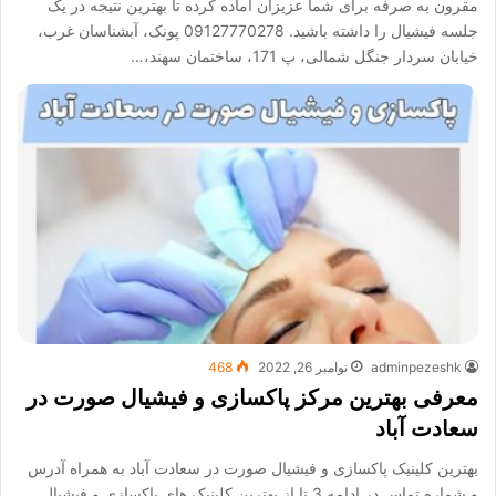
مقرون به صرفه برای شما عزیزان آماده کرده تا بهترین نتیجه در یک
جلسه فیشیال را داشته باشید. 09127770278 پونک، آبشناسان غرب،
خیابان سردار جنگل شمالی، پ 171، ساختمان سهند،…
adminpezeshk
نوامبر 26, 2022
468
معرفی بهترین مرکز پاکسازی و فیشیال صورت در
سعادت آباد
بهترین کلینیک پاکسازی و فیشیال صورت در سعادت آباد به همراه آدرس
و شماره تماس در ادامه 3 تا از بهترین کلینیک های پاکسازی و فیشیال