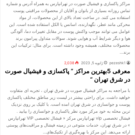
مراکز پاکسازی و فیشیال صورت در تهرانپارس به همراه آدرس و شماره
تماس روزانه بسیاری از بانوان و آقایان از محصولات مراقبتی پوست
استفاده می کنند. در ساخت تعداد بالای از این محصولات، از مواد
محرکی مانند عطر، نگهدارنده، اسانس یا الکل استفاده شده است. این
عوامل می توانند موجب واکنش پوست در مقابل تغییرات دما، آلودگی
هوا و دیگر شرایط آب و هوایی شوند. سوالات متداول پیرامون برند
محصولات مختلف، همیشه وجود داشته است. برای مثال: ترکیبات این
برند…
pezeshk1
ژانویه 5, 2023
2,038
معرفی 5بهترین مراکز ” پاکسازی و فیشیال صورت
در شرق تهران “
با مراجعه به مراکز فیشیال صورت در شرق تهران ، تجربه ای متفاوت
خواهید داشت. برای راحتی بیشتر در لیست زیر مناطق مختلف پاکسازی
پوست و جوانسازی در شرق تهران امده است. با کلیک بر روی نزدیک
ترین محله به خود مرکز مورد نظر پاکسازی و جوانسازی را بیابید .
فیشال تخصصی vip تهرانپارس مرکز « فیشال تخصصی VIP تهرانپارس
» در شرق تهران، خدمات متنوعی در زمینه فیشال و مراقبت‌های پوستی
ارائه می‌دهد. این مرکز با بهره‌گیری از تکنیک‌های…