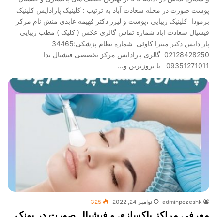
پوست صورت در محله سعادت آباد به ترتیب : کلینیک پارادایس کلینیک
برمودا کلینیک زیبایی ،پوست و لیزر دکتر فهیمه عابدی منش نام مرکز
فیشیال سعادت اباد شماره تماس گالری عکس ( کلیک ) مطب زیبایی
پارادایس دکتر میترا کاوئی شماره نظام پزشکی:34465
02128428250 گالری پارادایس مرکز تخصصی فیشیال ندا
09351271011 با بروزترین و…
adminpezeshk
نوامبر 24, 2022
325
معرفی مراکز پاکسازی و فیشیال صورت در پونک