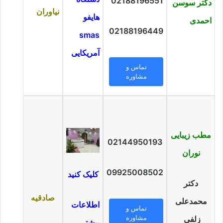
02188196551
دکتر سوسن
نیاوران
هایفو
احمدی
02188196449
smas
آمریکایی
تماس و
مشاوره
مطب زیبایی
02144950193
نوران
09925008502
کلیک کنید
دکتر
صادقیه
محمدعلی
اطلاعات
تماس و
مشاوره
زلفی
بیشتر