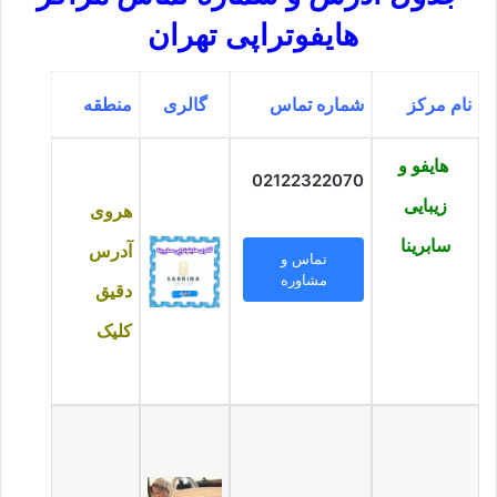
هایفوتراپی تهران
نام مرکز
شماره تماس
گالری
منطقه
هایفو و
02122322070
زیبایی
هروی
سابرینا
آدرس
تماس و
مشاوره
دقیق
کلیک