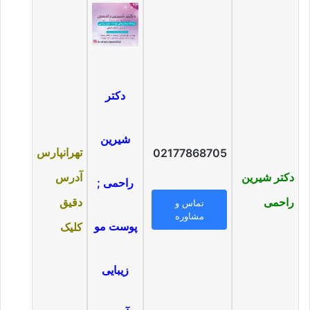
دکتر
شیرین
تهرانپارس
02177868705
دکتر شیرین
آدرس
راحمی ;
راحمی
دقیق
تماس و
مشاوره
پوست مو
کلیک
زیبایی