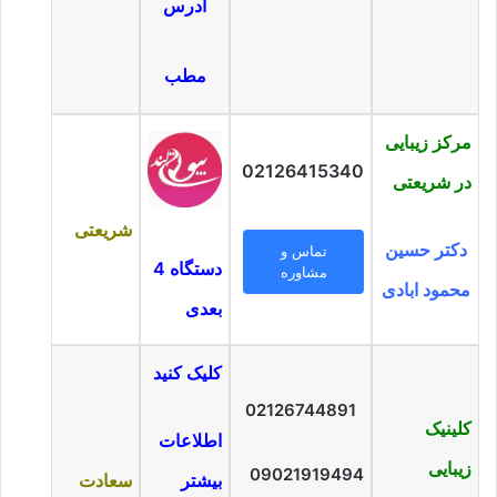
آدرس
مطب
مرکز زیبایی
02126415340
در شریعتی
شریعتی
دکتر حسین
تماس و
دستگاه 4
مشاوره
محمود ابادی
بعدی
کلیک کنید
02126744891
کلینیک
اطلاعات
زیبایی
09021919494
بیشتر
سعادت