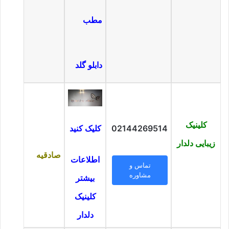
مطب
دابلو گلد
کلینیک
کلیک کنید
02144269514
زیبایی دلدار
صادقیه
اطلاعات
تماس و
مشاوره
بیشتر
کلینیک
دلدار