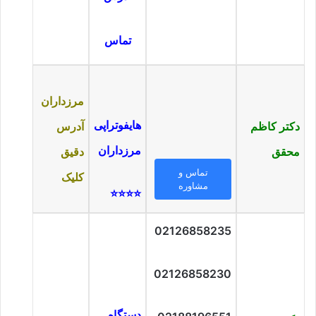
تماس
مرزداران
هایفوتراپی
دکتر کاظم
آدرس
مرزداران
محقق
دقیق
تماس و
کلیک
مشاوره
⭐⭐⭐⭐
02126858235
02126858230
دستگاه