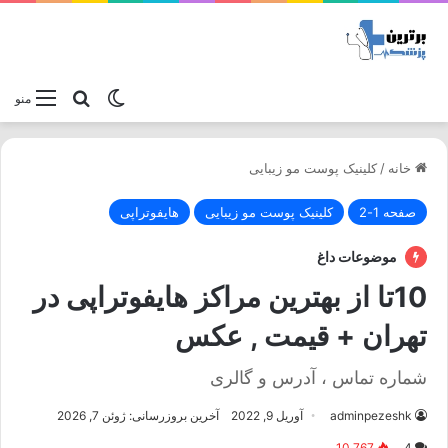
تغییر پوسته
جستجو برا
منو
خانه
/
کلینیک پوست مو زیبایی
صفحه 1-2
کلینیک پوست مو زیبایی
هایفوتراپی
موضوعات داغ
10تا از بهترین مراکز هایفوتراپی در
تهران + قیمت , عکس
شماره تماس ، آدرس و گالری
adminpezeshk
آوریل 9, 2022
آخرین بروزرسانی: ژوئن 7, 2026
10,767
4