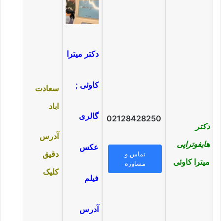
دکتر میترا
کاوئی ;
سعادت
اباد
گالری
02128428250
دکتر
آدرس
هایفوتراپی
عکس
دقیق
تماس و
میترا کاوئی
مشاوره
کلیک
فیلم
آدرس